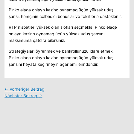
Pinko əlaqə onlayn kazino oynamaq üçün yüksək uduş
şansı, həmçinin cəlbedici bonuslar və təkliflərlə dəstəklənir.
RTP nisbətləri yüksək olan slotları seçməklə, Pinko əlaqə
onlayn kazino oynamaq üçün yüksək uduş şansını
maksimuma çatdıra bilərsiniz.
Strategiyaları öyrənmək və bankrollunuzu idarə etmək,
Pinko əlaqə onlayn kazino oynamaq üçün yüksək uduş
şansını həyata keçirməyin açar amillərindəndir.
←
Vorheriger Beitrag
Nächster Beitrag
→