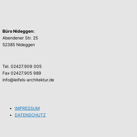
Büro Nideggen:
Abendener Str. 25
52385 Nideggen
Tel. 02427.909 005
Fax 02427.905 989
info@leifels-architektur.de
IMPRESSUM
DATENSCHUTZ