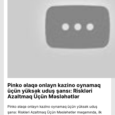
Pinko əlaqə onlayn kazino oynamaq
üçün yüksək uduş şansı: Riskləri
Azaltmaq Üçün Məsləhətlər
Pinko əlaqə onlayn kazino oynamaq üçün yüksək uduş
şansı: Riskləri Azaltmaq Üçün Məsləhətlər məqamında, ilk