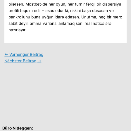
bilərsən. Mostbet-də hər oyun, hər turnir fərqli bir dispersiya
profili təqdim edir – əsas odur ki, riskini başa düşəsən və
bankrollunu buna uyğun idarə edəsən. Unutma, heç bir mərc
sabit deyil, amma variansı anlamaq səni real nəticələrə
hazırlayır.
←
Vorheriger Beitrag
Nächster Beitrag
→
Büro Nideggen: