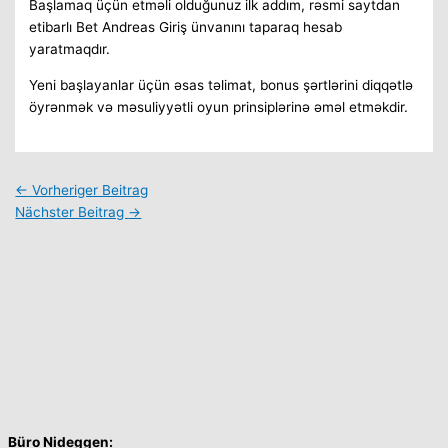
Başlamaq üçün etməli olduğunuz ilk addım, rəsmi saytdan
etibarlı Bet Andreas Giriş ünvanını taparaq hesab
yaratmaqdır.
Yeni başlayanlar üçün əsas təlimat, bonus şərtlərini diqqətlə
öyrənmək və məsuliyyətli oyun prinsiplərinə əməl etməkdir.
←
Vorheriger Beitrag
Nächster Beitrag
→
Büro Nideggen: