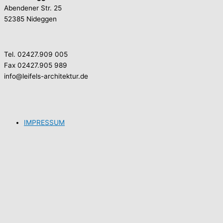
Abendener Str. 25
52385 Nideggen
Tel. 02427.909 005
Fax 02427.905 989
info@leifels-architektur.de
IMPRESSUM
DATENSCHUTZ